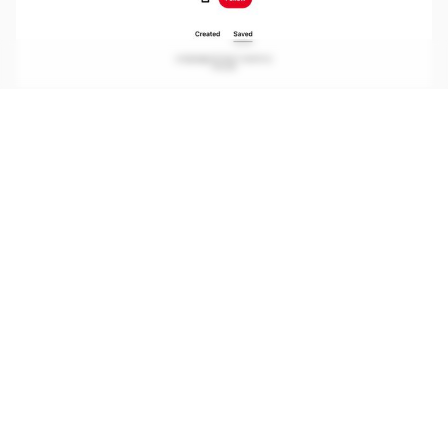
Páginas na rede social Pinterest são usadas para dar comandos à
variante do XLoader, um método que ajuda a escapar de detecções
(Imagem: Reprodução/McAfee)
CONTINUA APÓS A PUBLICIDADE