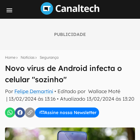
PUBLICIDADE
Seu resumo inteligente do mundo tech!
Assine a newsletter do Canaltech e receba
Home
Notícias
Segurança
notícias e reviews sobre tecnologia em primeira
mão.
Novo vírus de Android infecta o
celular "sozinho"
E-mail
Por
Felipe Demartini
• Editado por
Wallace Moté
|
13/02/2024 às 13:16
•
Atualizado
13/02/2024 às 13:20
inscreva-se
Assine nossa Newsletter
Confirmo que li, aceito e concordo com os
Termos de
Uso e Política de Privacidade do Canaltech.