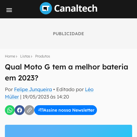
PUBLICIDADE
Seu resumo inteligente do mundo tech!
Assine a newsletter do Canaltech e receba
Home
Listas
Produtos
notícias e reviews sobre tecnologia em primeira
mão.
Qual Moto G tem a melhor bateria
em 2023?
E-mail
Por
Felipe Junqueira
• Editado por
Léo
Müller
|
19/05/2023 às 14:20
inscreva-se
Assine nossa Newsletter
Confirmo que li, aceito e concordo com os
Termos de
Uso e Política de Privacidade do Canaltech.