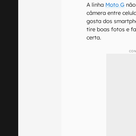
A linha
Moto G
não 
câmera entre celul
gosta dos smartp
tire boas fotos e f
certa.
CON