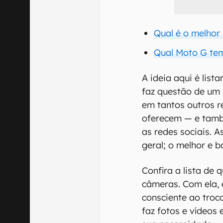
Qual é o melhor
Qual Moto G tem
A ideia aqui é lis
faz questão de um
em tantos outros r
oferecem — e tamb
as redes sociais. A
geral; o melhor e b
Confira a lista de
câmeras. Com ela,
consciente ao troca
faz fotos e vídeos