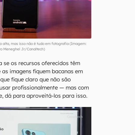
 alta, mas isso não é tudo em fotografia (Imagem:
vo Meneghel Jr/Canaltech)
ta se os recursos oferecidos têm
e as imagens fiquem bacanas em
 que fique claro que não são
usar profissionalmente — mas com
, dá para aproveitá-los para isso.