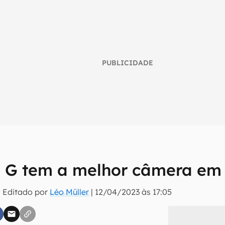
PUBLICIDADE
 G tem a melhor câmera em
umo inteligente do mundo tech!
 Editado por
Léo Müller
|
12/04/2023 às 17:05
tter do Canaltech e receba notícias e reviews sobre tecnologia 