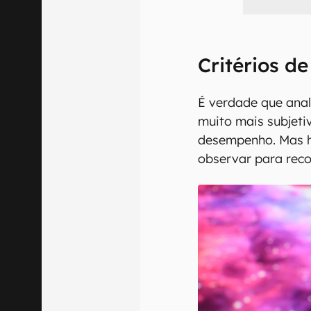
Critérios d
É verdade que anal
muito mais subjeti
desempenho. Mas h
observar para rec