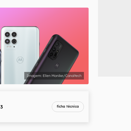
inscreva-se
li, aceito e concordo com os
Termos de Uso e Política de Privacidade do Ca
Ellen Monike/Canaltech
melhor preço
73
ficha técnica
R$ 1.199,80