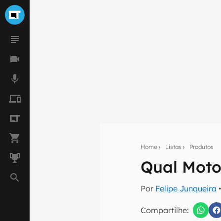
Home
Listas
Produtos
Qual Moto
Seu res
Por
Felipe Junqueira
•
Assine a newsle
mão.
Compartilhe: