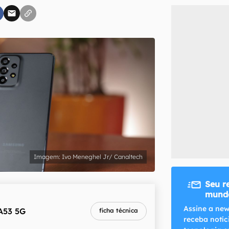
inscreva-se
li, aceito e concordo com os
Termos de Uso e Política de Privacidade do Ca
Ivo Meneghel Jr/ Canaltech
Seu r
mundo
Assine a new
A53 5G
ficha técnica
receba notíc