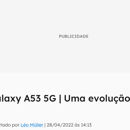
PUBLICIDADE
laxy A53 5G | Uma evolução
umo inteligente do mundo tech!
tter do Canaltech e receba notícias e reviews sobre tecnologia 
itado por
Léo Müller
|
28/04/2022 às 14:13