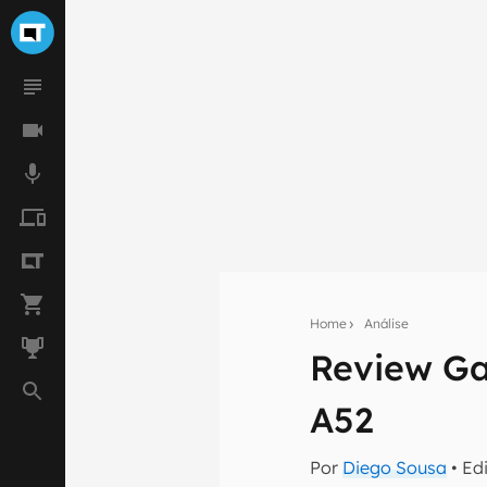
Home
Análise
Review Ga
Seu res
A52
Assine a newsle
mão.
Por
Diego Sousa
• Ed