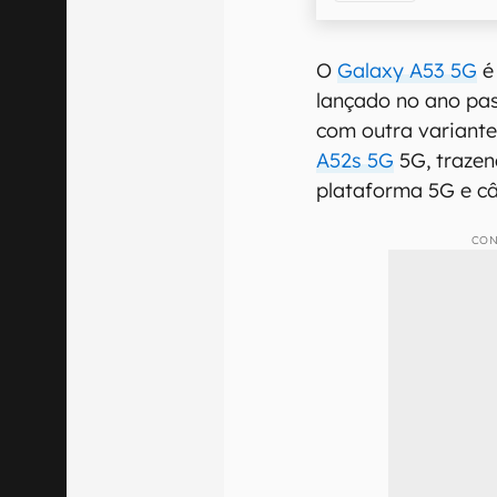
O
Galaxy A53 5G
é
lançado no ano pa
com outra variant
A52s 5G
5G, trazen
plataforma 5G e câ
CON