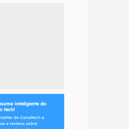
naltech.
esumo inteligente do
 tech!
sletter do Canaltech e
ias e reviews sobre