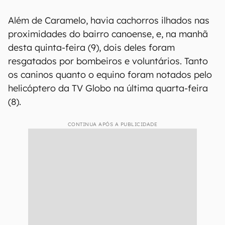
e recebeu alimento e água. A primeira-dama
brasileira, Janja Lula Silva, entrou em contato
com um haras, para onde o animal foi levado e
recebeu o tratamento necessário. Mas ele não
foi o único resgatado.
Animais nas enchentes do RS
Além de Caramelo, havia cachorros ilhados nas
proximidades do bairro canoense, e, na manhã
desta quinta-feira (9), dois deles foram
resgatados por bombeiros e voluntários. Tanto
os caninos quanto o equino foram notados pelo
helicóptero da TV Globo na última quarta-feira
(8).