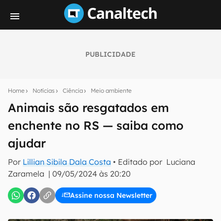
PUBLICIDADE
Seu resumo inteligente do mundo tech!
Assine a newsletter do Canaltech e receba
Home
Notícias
Ciência
Meio ambiente
notícias e reviews sobre tecnologia em primeira
mão.
Animais são resgatados em
enchente no RS — saiba como
E-mail
ajudar
Por
Lillian Sibila Dala Costa
• Editado por
Luciana
inscreva-se
Zaramela
|
09/05/2024 às 20:20
Assine nossa Newsletter
Confirmo que li, aceito e concordo com os
Termos de
Uso e Política de Privacidade do Canaltech.