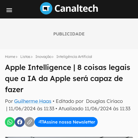
PUBLICIDADE
Seu resumo inteligente do mundo tech!
Assine a newsletter do Canaltech e receba
Home
Listas
Inovação
Inteligência Artificial
notícias e reviews sobre tecnologia em primeira
mão.
Apple Intelligence | 8 coisas legais
que a IA da Apple será capaz de
E-mail
fazer
Por
Guilherme Haas
• Editado por
Douglas Ciriaco
inscreva-se
|
11/06/2024 às 11:33
•
Atualizado
11/06/2024 às 11:33
Assine nossa Newsletter
Confirmo que li, aceito e concordo com os
Termos de
Uso e Política de Privacidade do Canaltech.