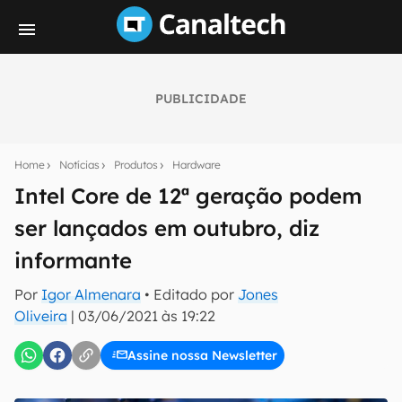
PUBLICIDADE
Seu resumo inteligente do mundo tech!
Assine a newsletter do Canaltech e receba
Home
Notícias
Produtos
Hardware
notícias e reviews sobre tecnologia em primeira
mão.
Intel Core de 12ª geração podem
ser lançados em outubro, diz
E-mail
informante
Por
Igor Almenara
• Editado por
Jones
inscreva-se
Oliveira
|
03/06/2021 às 19:22
Assine nossa Newsletter
Confirmo que li, aceito e concordo com os
Termos de
Uso e Política de Privacidade do Canaltech.