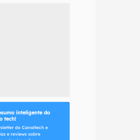
naltech.
esumo inteligente do
 tech!
sletter do Canaltech e
ias e reviews sobre