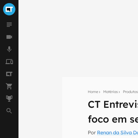
Home
Matérias
Produto
CT Entrevi
Seu res
foco em s
Assine a newsle
mão.
Por
Renan da Silva D