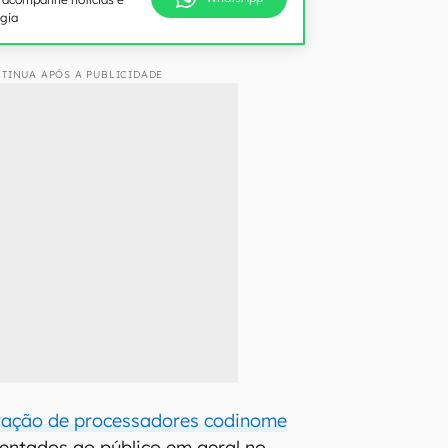
ogia
TINUA APÓS A PUBLICIDADE
eração de processadores codinome
sentados ao público em geral no