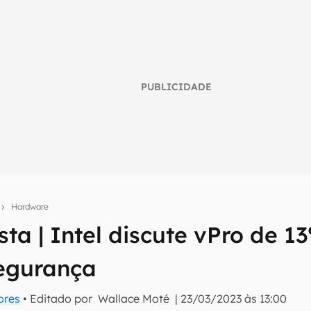
PUBLICIDADE
s
Hardware
sta | Intel discute vPro de 1
umo inteligente do mundo tech!
egurança
tter do Canaltech e receba notícias e reviews sobre tecnologia 
ores
• Editado por
Wallace Moté
|
23/03/2023 às 13:00