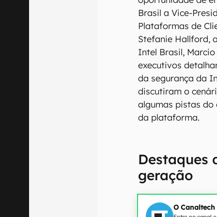
Brasil a Vice-Pres
Plataformas de Cli
Stefanie Hallford, 
Intel Brasil, Marci
executivos detalh
da segurança da In
discutiram o cenár
algumas pistas do
da plataforma.
Destaques d
geração
O Canaltech
Entre no canal 