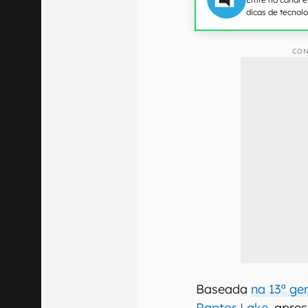
dicas de tecnol
CON
Baseada
na 13ª g
Raptor Lake
, apre