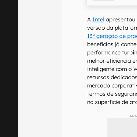
A
Intel
apresentou n
versão da platafo
13ª geração de pr
benefícios já conh
performance turbin
melhor eficiência 
inteligente com o 
recursos dedicados
mercado corporati
termos de seguran
na superfície de at
CON