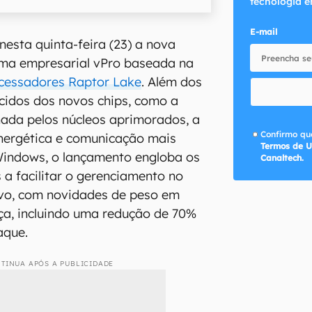
tecnologia e
E-mail
esta quinta-feira (23) a nova
rma empresarial vPro baseada na
ocessadores Raptor Lake
. Além dos
ecidos dos novos chips, como a
ada pelos núcleos aprimorados, a
Confirmo que
energética e comunicação mais
Termos de U
Windows, o lançamento engloba os
Canaltech.
 a facilitar o gerenciamento no
vo, com novidades de peso em
ça, incluindo uma redução de 70%
aque.
TINUA APÓS A PUBLICIDADE