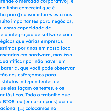
atende o mercado corporativo], e
na linha comercial que é
inha para] consumidores está nas
uito importantes para negócios,
a, como capacidade de
 e a integração de software com
tégicos que várias empresas
Investimos por anos em nosso foco
baseadas em hardware, mas isso
e quantificar por não haver um
 bateria, que você pode observar
ntão nos esforçamos para
nstitutos independentes de
ue eles façam os testes, e os
fantásticos. Todo o trabalho que
a BIOS, ou [em proteções] acima
acional [...] colocamos no