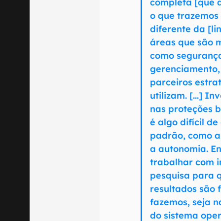
completa [que 
o que trazemos 
diferente da [l
áreas que são m
como seguranç
gerenciamento,
parceiros estra
utilizam. [...] 
nas proteções 
é algo difícil d
padrão, como a
a autonomia. E
trabalhar com i
pesquisa para q
resultados são 
fazemos, seja n
do sistema oper