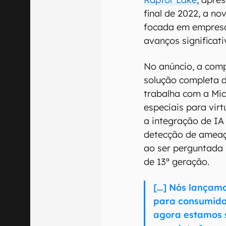
final de 2022, a no
focada em empresa
avanços significat
No anúncio, a com
solução completa 
trabalha com a Mic
especiais para virt
a integração de IA
detecção de ameaç
ao ser perguntada 
de 13ª geração.
[...] Nós lança
para consumidor
agora estamos s