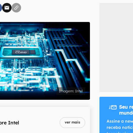
inscreva-se
li, aceito e concordo com os
Termos de Uso e Política de Privacidade do Ca
Intel
Seu r
mundo
Assine a new
bre
Intel
ver mais
receba notíc