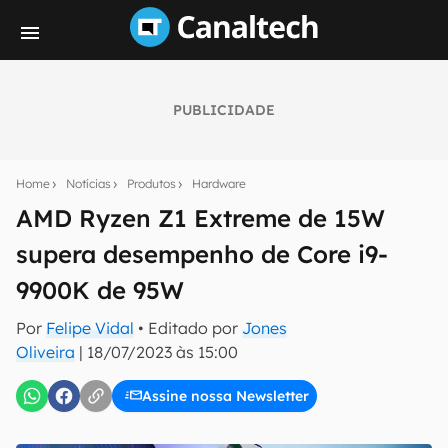
PUBLICIDADE
Seu resumo inteligente do mundo tech!
Assine a newsletter do Canaltech e receba
Home
Notícias
Produtos
Hardware
notícias e reviews sobre tecnologia em primeira
mão.
AMD Ryzen Z1 Extreme de 15W
supera desempenho de Core i9-
E-mail
9900K de 95W
Por
Felipe Vidal
• Editado por
Jones
inscreva-se
Oliveira
|
18/07/2023 às 15:00
Assine nossa Newsletter
Confirmo que li, aceito e concordo com os
Termos de
Uso e Política de Privacidade do Canaltech.