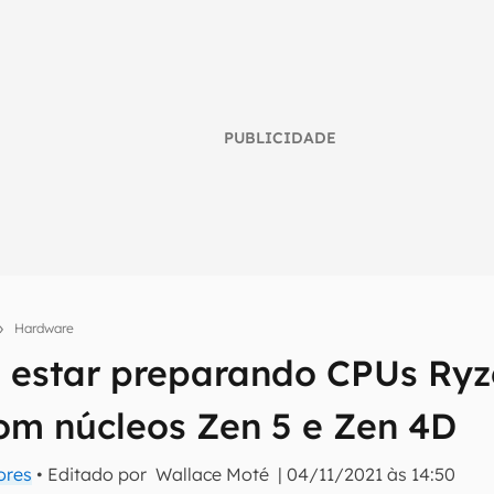
PUBLICIDADE
Hardware
estar preparando CPUs Ryz
umo inteligente do mundo tech!
com núcleos Zen 5 e Zen 4D
tter do Canaltech e receba notícias e reviews sobre tecnologia 
ores
• Editado por
Wallace Moté
|
04/11/2021 às 14:50