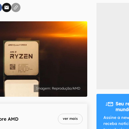
inscreva-se
li, aceito e concordo com os
Termos de Uso e Política de Privacidade do Ca
Reprodução/AMD
Seu r
mundo
Assine a new
bre
AMD
ver mais
receba notíc