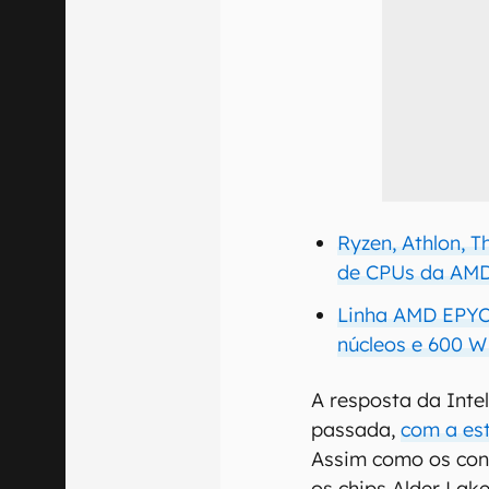
Ryzen, Athlon, T
de CPUs da AM
Linha AMD EPYC 
núcleos e 600 
A resposta da Int
passada,
com a est
Assim como os conc
os chips Alder La