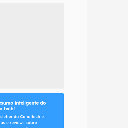
naltech.
esumo inteligente do
 tech!
sletter do Canaltech e
ias e reviews sobre