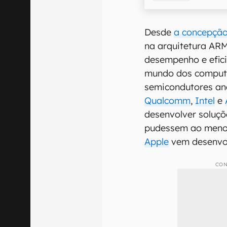
Desde
a concepção
na arquitetura ARM
desempenho e efici
mundo dos computa
semicondutores an
Qualcomm
,
Intel
e
desenvolver soluçõ
pudessem ao menos
Apple
vem desenvol
CON