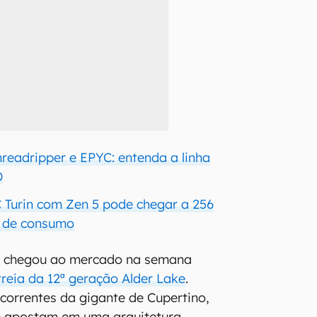
hreadripper e EPYC: entenda a linha
D
Turin com Zen 5 pode chegar a 256
W de consumo
el chegou ao mercado na semana
reia da 12ª geração Alder Lake
.
orrentes da gigante de Cupertino,
ke apostam em uma arquitetura