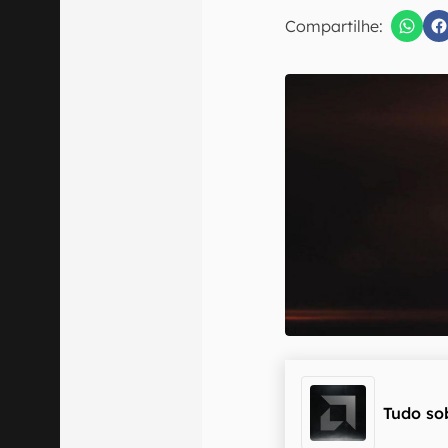
E-mail
Compartilhe:
Confirmo que 
Tudo so