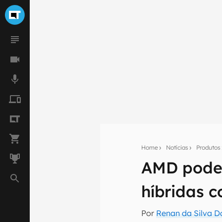
Home
Notícias
Produtos
AMD pode 
Seu res
híbridas 
Assine a newsle
mão.
Por
Renan da Silva D