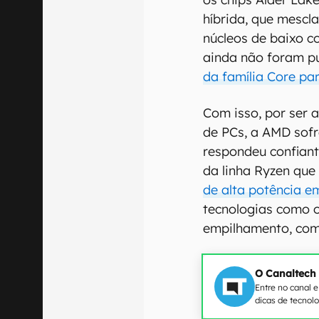
híbrida, que mescl
núcleos de baixo 
ainda não foram pu
da família Core par
Com isso, por ser a
de PCs, a AMD sof
respondeu confiant
da linha Ryzen que 
de alta potência e
tecnologias como 
empilhamento, com
O Canaltech
Entre no canal 
dicas de tecnol