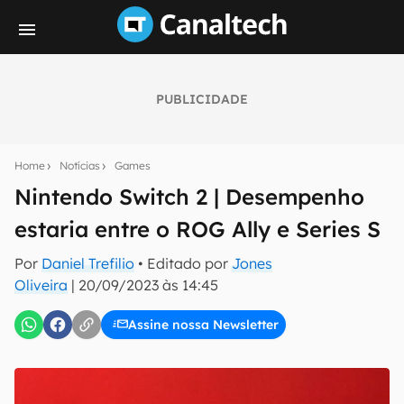
PUBLICIDADE
Seu resumo inteligente do mundo tech!
Assine a newsletter do Canaltech e receba
Home
Notícias
Games
notícias e reviews sobre tecnologia em primeira
mão.
Nintendo Switch 2 | Desempenho
estaria entre o ROG Ally e Series S
E-mail
Por
Daniel Trefilio
• Editado por
Jones
Oliveira
|
20/09/2023 às 14:45
inscreva-se
Assine nossa Newsletter
Confirmo que li, aceito e concordo com os
Termos de
Uso e Política de Privacidade do Canaltech.