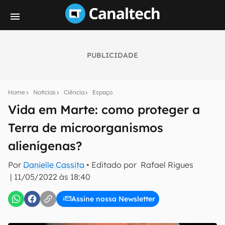
PUBLICIDADE
Seu resumo inteligente do mundo tech!
Assine a newsletter do Canaltech e receba
Home
Notícias
Ciência
Espaço
notícias e reviews sobre tecnologia em primeira
mão.
Vida em Marte: como proteger a
Terra de microorganismos
E-mail
alienígenas?
Por
Danielle Cassita
• Editado por
Rafael Rigues
inscreva-se
|
11/05/2022 às 18:40
Assine nossa Newsletter
Confirmo que li, aceito e concordo com os
Termos de
Uso e Política de Privacidade do Canaltech.