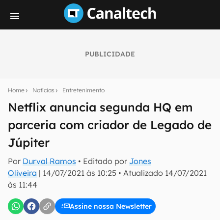
PUBLICIDADE
Seu resumo inteligente do mundo tech!
Assine a newsletter do Canaltech e receba
Home
Notícias
Entretenimento
notícias e reviews sobre tecnologia em primeira
mão.
Netflix anuncia segunda HQ em
parceria com criador de Legado de
E-mail
Júpiter
Por
Durval Ramos
• Editado por
Jones
inscreva-se
Oliveira
|
14/07/2021 às 10:25
•
Atualizado
14/07/2021
às 11:44
Confirmo que li, aceito e concordo com os
Termos de
Uso e Política de Privacidade do Canaltech.
Assine nossa Newsletter