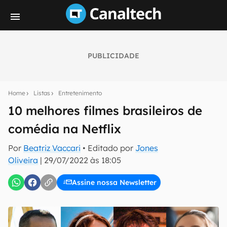
PUBLICIDADE
Seu resumo inteligente do mundo tech!
Assine a newsletter do Canaltech e receba
Home
Listas
Entretenimento
notícias e reviews sobre tecnologia em primeira
mão.
10 melhores filmes brasileiros de
comédia na Netflix
E-mail
Por
Beatriz Vaccari
• Editado por
Jones
Oliveira
|
29/07/2022 às 18:05
inscreva-se
Assine nossa Newsletter
Confirmo que li, aceito e concordo com os
Termos de
Uso e Política de Privacidade do Canaltech.