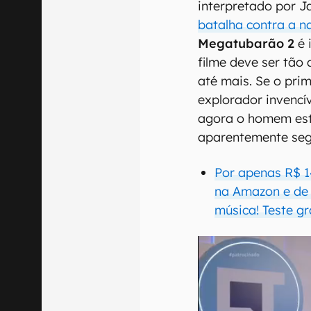
interpretado por J
batalha contra a n
Megatubarão 2
é 
filme deve ser tão 
até mais. Se o pri
explorador invencí
agora o homem est
aparentemente seg
Por apenas R$ 1
na Amazon e de q
música! Teste gr