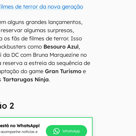
filmes de terror da nova geração
em alguns grandes lançamentos,
eservar algumas surpresas,
 os fãs de filmes de terror. Isso
lockbusters como
Besouro Azul
,
i da DC com Bruna Marquezine no
a reserva a estreia da sequência de
daptação do game
Gran Turismo
e
s
Tartarugas Ninja
.
o 2
 está no WhatsApp!
WhatsApp
e acompanhe notícias e