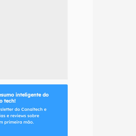
naltech.
esumo inteligente do
 tech!
sletter do Canaltech e
ias e reviews sobre
m primeira mão.