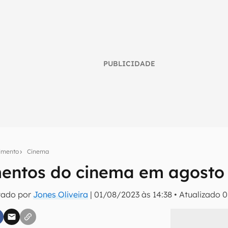
PUBLICIDADE
nimento
Cinema
entos do cinema em agosto
umo inteligente do mundo tech!
tado por
Jones Oliveira
|
01/08/2023 às 14:38
•
Atualizado
0
tter do Canaltech e receba notícias e reviews sobre tecnologia 