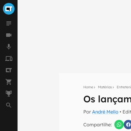
Home
Matérias
Entrete
Os lançam
Seu res
Por
André Mello
• Edi
Assine a newsle
mão.
Compartilhe: