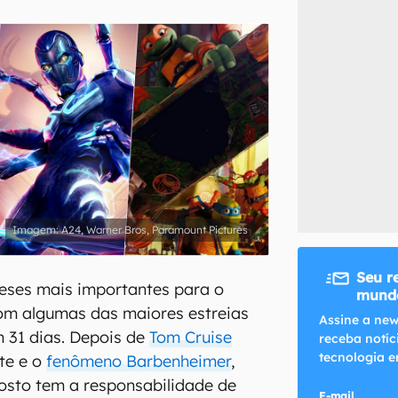
inscreva-se
li, aceito e concordo com os
Termos de Uso e Política de Privacidade do Ca
A24, Warner Bros, Paramount Pictures
Seu r
eses mais importantes para o
mundo
om algumas das maiores estreias
Assine a new
 31 dias. Depois de
Tom Cruise
receba notíc
tecnologia e
te e o
fenômeno Barbenheimer
,
osto tem a responsabilidade de
E-mail