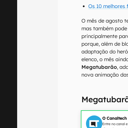
Os 10 melhores 
O mês de agosto t
mas também pode r
principalmente para
porque, além de b
adaptação do heró
elenco, o mês aind
Megatubarão
, a
nova animação da
Megatubarã
O Canaltech
Entre no canal 