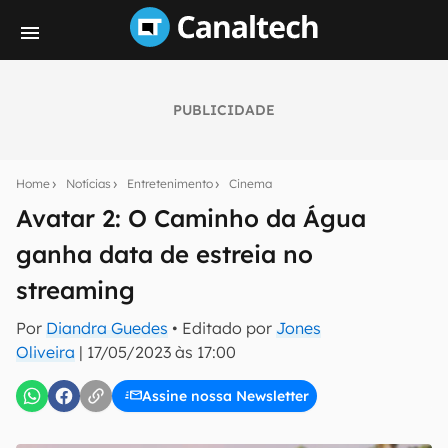
PUBLICIDADE
Seu resumo inteligente do mundo tech!
Assine a newsletter do Canaltech e receba
Home
Notícias
Entretenimento
Cinema
notícias e reviews sobre tecnologia em primeira
mão.
Avatar 2: O Caminho da Água
ganha data de estreia no
E-mail
streaming
Por
Diandra Guedes
• Editado por
Jones
inscreva-se
Oliveira
|
17/05/2023 às 17:00
Assine nossa Newsletter
Confirmo que li, aceito e concordo com os
Termos de
Uso e Política de Privacidade do Canaltech.