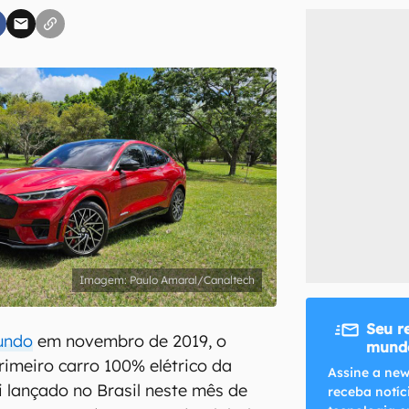
inscreva-se
li, aceito e concordo com os
Termos de Uso e Política de Privacidade do Ca
Paulo Amaral/Canaltech
Seu r
undo
em novembro de 2019, o
mundo
imeiro carro 100% elétrico da
Assine a new
i lançado no Brasil neste mês de
receba notíc