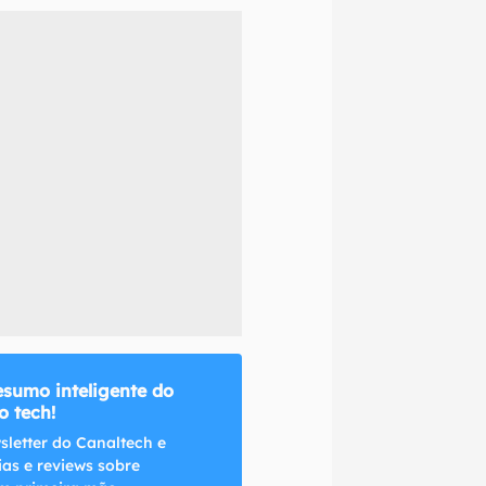
naltech.
esumo inteligente do
 tech!
sletter do Canaltech e
ias e reviews sobre