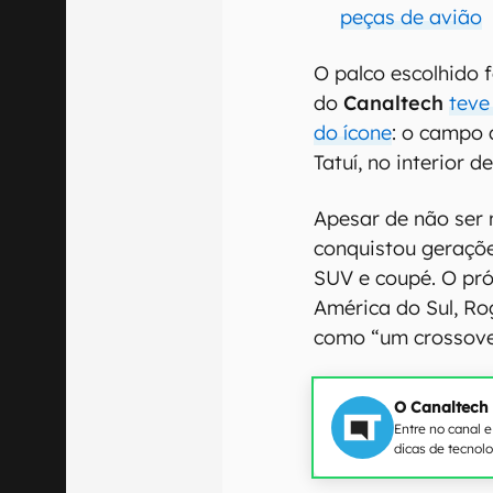
peças de avião
O palco escolhido
do
Canaltech
teve
do ícone
: o campo 
Tatuí, no interior d
Apesar de não ser 
conquistou geraçõ
SUV e coupé. O pró
América do Sul, Ro
como “um crossove
O Canaltech
Entre no canal 
dicas de tecnol