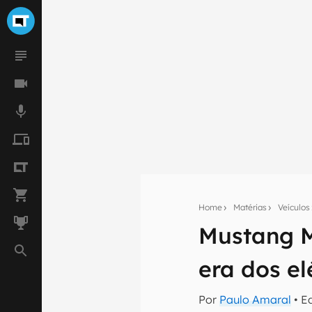
Home
Matérias
Veículos
Mustang M
Seu res
era dos el
Assine a newsle
mão.
Por
Paulo Amaral
• E