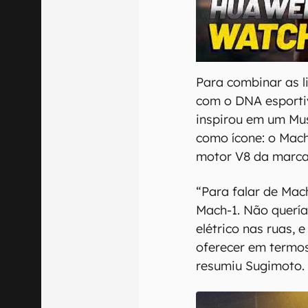
00:00
/
04:51
Para combinar as 
com o DNA esportiv
inspirou em um Mu
como ícone: o Mach
motor V8 da marca
“Para falar de Mac
Mach-1. Não querí
elétrico nas ruas, 
oferecer em termos
resumiu Sugimoto.