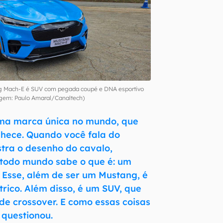
ang Mach-E é SUV com pegada coupé e DNA esportivo
gem: Paulo Amaral/Canaltech)
ma marca única no mundo, que
hece. Quando você fala do
tra o desenho do cavalo,
todo mundo sabe o que é: um
. Esse, além de ser um Mustang, é
rico. Além disso, é um SUV, que
de crossover. E como essas coisas
 questionou.