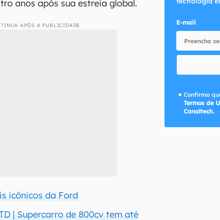
tecnologia e
tro anos após sua estreia global.
E-mail
TINUA APÓS A PUBLICIDADE
Confirmo que
Termos de U
Canaltech.
is icônicos da Ford
D | Supercarro de 800cv tem até