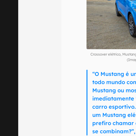
Crossover elétrico, Must
(Ima
“O Mustang é u
todo mundo con
Mustang ou mos
imediatamente 
carro esportivo
um Mustang elét
prefiro chamar 
se combinam?”,