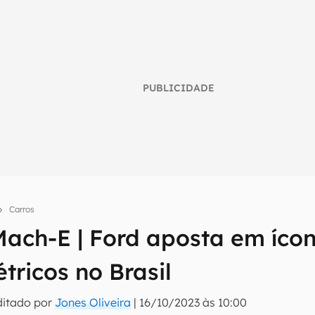
PUBLICIDADE
Carros
ach-E | Ford aposta em ícon
umo inteligente do mundo tech!
étricos no Brasil
tter do Canaltech e receba notícias e reviews sobre tecnologia 
ditado por
Jones Oliveira
|
16/10/2023 às 10:00