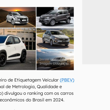
inscreva-se
li, aceito e concordo com os
Termos de Uso e Política de Privacidade do Ca
Divulgação
eiro de Etiquetagem Veicular
(PBEV)
nal de Metrologia, Qualidade e
o) divulgou o ranking com os carros
econômicos do Brasil em 2024.