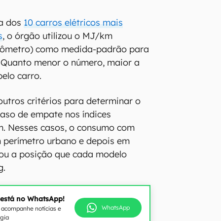
ta dos
10 carros elétricos mais
s
, o órgão utilizou o MJ/km
ilômetro) como medida-padrão para
ia. Quanto menor o número, maior a
elo carro.
outros critérios para determinar o
caso de empate nos índices
. Nesses casos, o consumo com
m perímetro urbano e depois em
nou a posição que cada modelo
g.
 está no WhatsApp!
WhatsApp
e acompanhe notícias e
ogia