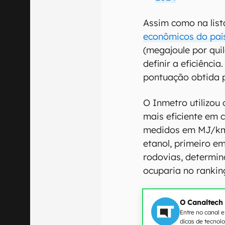
Assim como na lis
econômicos do paí
(megajoule por qu
definir a eficiênc
pontuação obtida p
O Inmetro utilizou 
mais eficiente em 
medidos em MJ/km
etanol, primeiro e
rodovias, determi
ocuparia no rankin
O Canaltech
Entre no canal 
dicas de tecnol