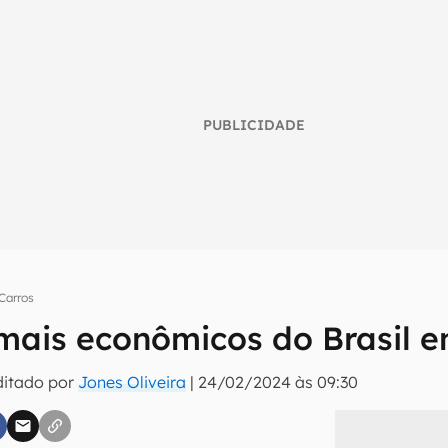
PUBLICIDADE
Carros
 mais econômicos do Brasil 
umo inteligente do mundo tech!
tter do Canaltech e receba notícias e reviews sobre tecnologia 
ditado por
Jones Oliveira
|
24/02/2024 às 09:30