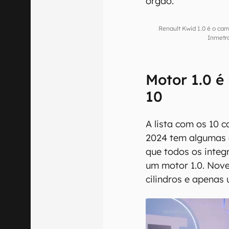
órgão.
Renault Kwid 1.0 é o car
Inmetr
Motor 1.0 é
10
A lista com os 10 
2024 tem algumas c
que todos os integ
um motor 1.0. Nove
cilindros e apenas