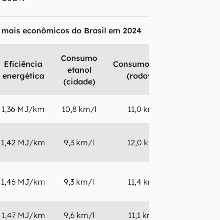
s mais econômicos do Brasil em 2024
Consumo
Eficiência
Consumo etanol
etanol
energética
(rodovia)
(cidade)
1,36 MJ/km
10,8 km/l
11,0 km/l
1,42 MJ/km
9,3 km/l
12,0 km/l
1,46 MJ/km
9,3 km/l
11,4 km/l
1,47 MJ/km
9,6 km/l
11,1 km/l