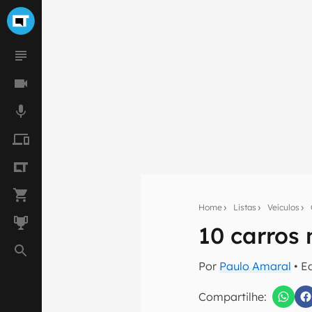
Home
Listas
Veículos
10 carros
Seu res
Assine a newsle
Por
Paulo Amaral
• E
mão.
Compartilhe:
E-mail