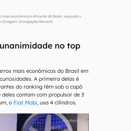
ro mais econômico e eficiente do Brasil, segundo o
o (Imagem: Divulgação/Renault)
 unanimidade no top
carros mais econômicos do Brasil em
uriosidades. A primeira delas é
rantes do ranking têm sob o capô
 deles contam com propulsor de 3
 um, o
Fiat Mobi
, usa 4 cilindros.