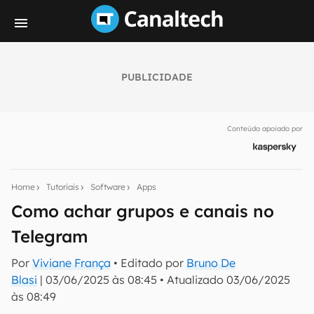
PUBLICIDADE
Seu resumo inteligente do mundo tech!
Assine a newsletter do Canaltech e receba
Conteúdo apoiado por
notícias e reviews sobre tecnologia em primeira
mão.
E-mail
Home
Tutoriais
Software
Apps
Como achar grupos e canais no
Telegram
inscreva-se
Por
Viviane França
• Editado por
Bruno De
Blasi
|
03/06/2025 às 08:45
•
Atualizado
03/06/2025
Confirmo que li, aceito e concordo com os
Termos de
Uso e Política de Privacidade do Canaltech.
às 08:49