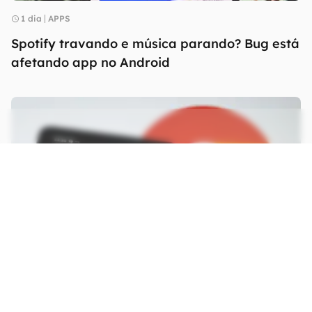
1 dia
APPS
Spotify travando e música parando? Bug está
afetando app no Android
2 dias
INTELIGÊNCIA ARTIFICIAL
Gemini Spark ganha integração no Chrome