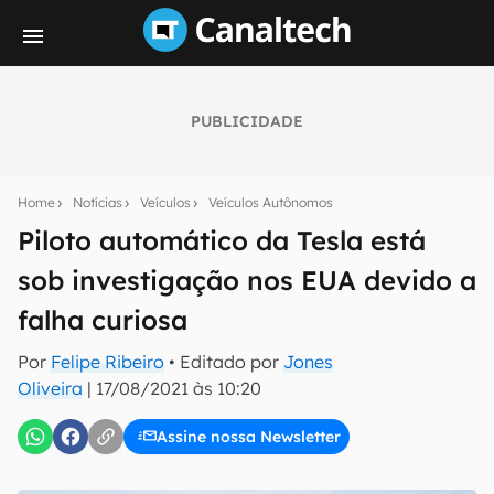
PUBLICIDADE
Seu resumo inteligente do mundo tech!
Assine a newsletter do Canaltech e receba
Home
Notícias
Veículos
Veículos Autônomos
notícias e reviews sobre tecnologia em primeira
mão.
Piloto automático da Tesla está
sob investigação nos EUA devido a
E-mail
falha curiosa
Por
Felipe Ribeiro
• Editado por
Jones
inscreva-se
Oliveira
|
17/08/2021 às 10:20
Assine nossa Newsletter
Confirmo que li, aceito e concordo com os
Termos de
Uso e Política de Privacidade do Canaltech.