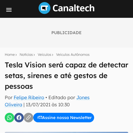
PUBLICIDADE
Seu resumo inteligente do mundo tech!
Assine a newsletter do Canaltech e receba
Home
Notícias
Veículos
Veículos Autônomos
notícias e reviews sobre tecnologia em primeira
mão.
Tesla Vision será capaz de detectar
setas, sirenes e até gestos de
E-mail
pessoas
Por
Felipe Ribeiro
• Editado por
Jones
inscreva-se
Oliveira
|
13/07/2021 às 10:30
Assine nossa Newsletter
Confirmo que li, aceito e concordo com os
Termos de
Uso e Política de Privacidade do Canaltech.