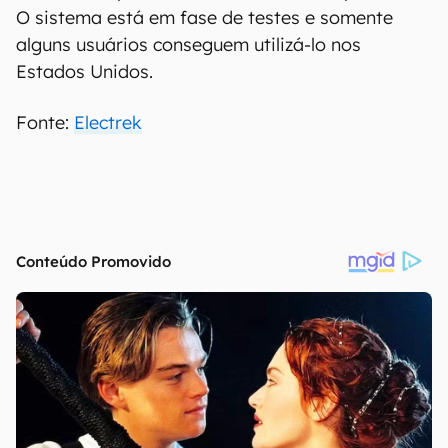
(Imagem: Reprodução/Bram Van Oost/Unsplash
O próximo passo para o Tesla Vision, segundo
Musk, é de que ele possa captar sons, como
buzinas, as próprias sirenes de ambulâncias e
viaturas de polícia e até chamados de pessoas.
O sistema está em fase de testes e somente
alguns usuários conseguem utilizá-lo nos
Estados Unidos.
Fonte:
Electrek