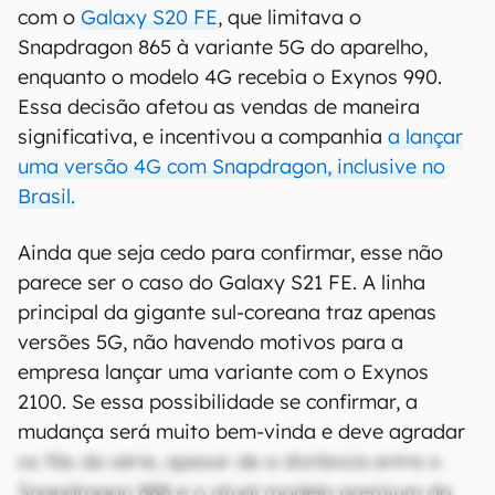
com o
Galaxy S20 FE
, que limitava o
Snapdragon 865 à variante 5G do aparelho,
enquanto o modelo 4G recebia o Exynos 990.
Essa decisão afetou as vendas de maneira
significativa, e incentivou a companhia
a lançar
uma versão 4G com Snapdragon, inclusive no
Brasil.
Ainda que seja cedo para confirmar, esse não
parece ser o caso do Galaxy S21 FE. A linha
principal da gigante sul-coreana traz apenas
versões 5G, não havendo motivos para a
empresa lançar uma variante com o Exynos
2100. Se essa possibilidade se confirmar, a
mudança será muito bem-vinda e deve agradar
os fãs da série, apesar de a distância entre o
Snapdragon 888 e o atual modelo premium da