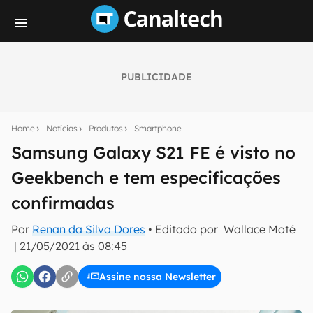
PUBLICIDADE
Seu resumo inteligente do mundo tech!
Assine a newsletter do Canaltech e receba
Home
Notícias
Produtos
Smartphone
notícias e reviews sobre tecnologia em primeira
mão.
Samsung Galaxy S21 FE é visto no
Geekbench e tem especificações
E-mail
confirmadas
Por
Renan da Silva Dores
• Editado por
Wallace Moté
inscreva-se
|
21/05/2021 às 08:45
Assine nossa Newsletter
Confirmo que li, aceito e concordo com os
Termos de
Uso e Política de Privacidade do Canaltech.