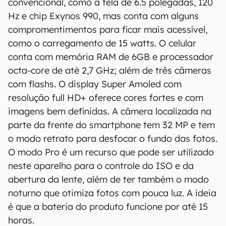
convencional, como a tela de 6.5 polegadas, 120
Hz e chip Exynos 990, mas conta com alguns
compromentimentos para ficar mais acessível,
como o carregamento de 15 watts. O celular
conta com memória RAM de 6GB e processador
octa-core de até 2,7 GHz; além de três câmeras
com flashs. O display Super Amoled com
resolução full HD+ oferece cores fortes e com
imagens bem definidas. A câmera localizada na
parte da frente do smartphone tem 32 MP e tem
O Canaltech mantém esforço constante para
o modo retrato para desfocar o fundo das fotos.
encontrar e manter atualizadas as
O modo Pro é um recurso que pode ser utilizado
informações presentes em nossas fichas
neste aparelho para o controle do ISO e da
técnicas, porém tenha em mente que
abertura da lente, além de ter também o modo
especificações e recursos podem variar entre
noturno que otimiza fotos com pouca luz. A ideia
regiões e países. Portanto, recomendamos
é que a bateria do produto funcione por até 15
que você visite o site oficial do fabricante ou
horas.
operadora que comercializa o produto para