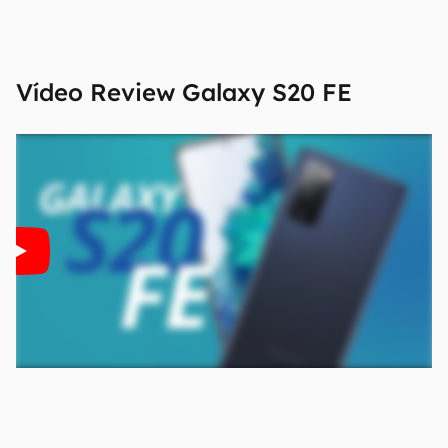
confirmar suas características detalhadas e
regionais.
Aviso legal: O Canaltech não se responsabiliza
Vídeo Review
Galaxy S20 FE
por quaisquer erros ou omissões, ou mesmo
os resultados obtidos com o uso dessas
informações. As informações são fornecidas
"como estão", sem qualquer garantia de
precisão, detalhes, variações ou em relação
aos resultados obtidos com o uso dessas
informações.