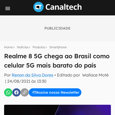
PUBLICIDADE
Seu resumo inteligente do mundo tech!
Assine a newsletter do Canaltech e receba
Home
Notícias
Produtos
Smartphone
notícias e reviews sobre tecnologia em primeira
mão.
Realme 8 5G chega ao Brasil como
celular 5G mais barato do país
E-mail
Por
Renan da Silva Dores
• Editado por
Wallace Moté
|
24/08/2021 às 13:30
inscreva-se
Assine nossa Newsletter
Confirmo que li, aceito e concordo com os
Termos de
Uso e Política de Privacidade do Canaltech.