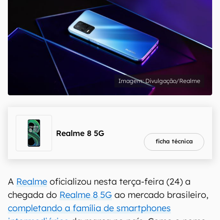
Divulgação/Realme
melhor preço
R$ 1.999,00
Realme 8 5G
ficha técnica
A
Realme
oficializou nesta terça-feira (24) a
chegada do
Realme 8 5G
ao mercado brasileiro,
completando a família de smartphones