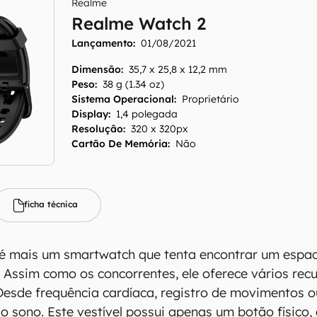
Realme
Realme Watch 2
Lançamento:
01/08/2021
Dimensão
:
35,7 x 25,8 x 12,2 mm
Peso
:
38 g (1.34 oz)
Sistema Operacional
:
Proprietário
Display
:
1,4 polegada
Resolução
:
320 x 320px
Cartão De Memória
:
Não
antém esforço constante para encontrar e manter atual
resentes em nossas fichas técnicas, porém tenha em me
 e recursos podem variar entre regiões e países. Portant
ue você visite o site oficial do fabricante ou operado
ficha técnica
 produto para confirmar suas características detalhadas
 Canaltech não se responsabiliza por quaisquer erros ou 
é mais um smartwatch que tenta encontrar um espa
ltados obtidos com o uso dessas informações. As infor
. Assim como os concorrentes, ele oferece vários rec
mo estão", sem qualquer garantia de precisão, detalhes,
Desde frequência cardíaca, registro de movimentos o
s resultados obtidos com o uso dessas informações.
 sono. Este vestível possui apenas um botão físico, 