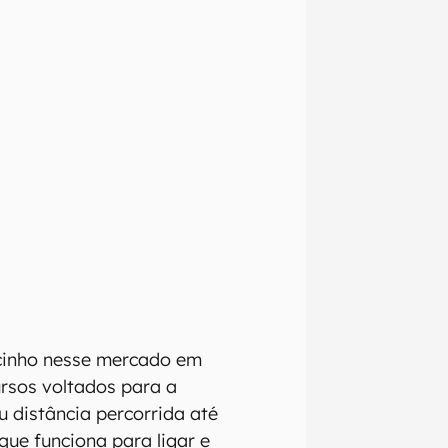
izadas as
nte que
o,
ra que
 e regionais.
omissões, ou
cinho nesse mercado em
mações são
ursos voltados para a
 variações ou
u distância percorrida até
que funciona para ligar e