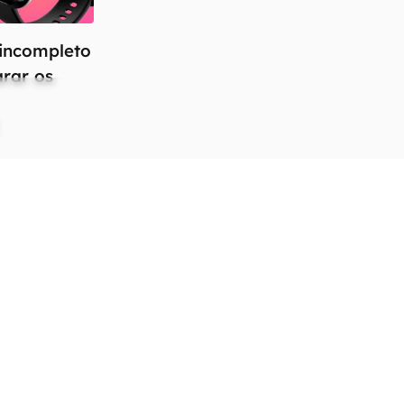
incompleto
arar os
 e recursos podem variar entre regiões e países.
C
em conectividade celular