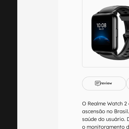
O Canaltech m
informações p
especificações
recomendamos q
review
comercializa o
Aviso legal: O
O Realme Watch 2 
mesmo os resu
ascensão no Brasil
fornecidas "co
saúde do usuário. 
em relação ao
o monitoramento do