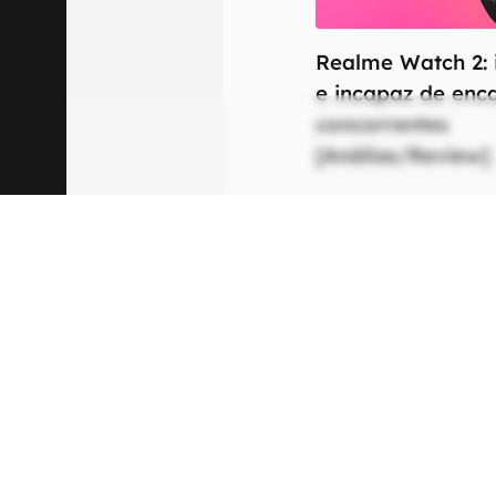
Realme Watch 2: 
e incapaz de enc
concorrentes
[Análise/Review]
Ficha Técnica
As especificações
mais.
Rede
Tecnologia
S