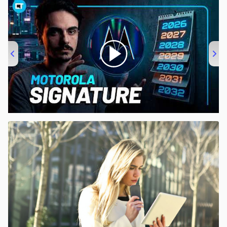
00:00
/
20:46