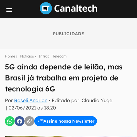
PUBLICIDADE
Seu resumo inteligente do mundo tech!
Assine a newsletter do Canaltech e receba
Home
Notícias
Infra
Telecom
notícias e reviews sobre tecnologia em primeira
mão.
5G ainda depende de leilão, mas
Brasil já trabalha em projeto de
E-mail
tecnologia 6G
Por
Roseli Andrion
• Editado por
Claudio Yuge
inscreva-se
|
02/06/2021 às 18:20
Assine nossa Newsletter
Confirmo que li, aceito e concordo com os
Termos de
Uso e Política de Privacidade do Canaltech.