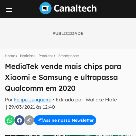
PUBLICIDADE
Seu resumo inteligente do mundo tech!
Assine a newsletter do Canaltech e receba
Home
Notícias
Produtos
Smartphone
notícias e reviews sobre tecnologia em primeira
mão.
MediaTek vende mais chips para
Xiaomi e Samsung e ultrapassa
E-mail
Qualcomm em 2020
Por
Felipe Junqueira
• Editado por
Wallace Moté
inscreva-se
|
29/03/2021 às 12:40
Assine nossa Newsletter
Confirmo que li, aceito e concordo com os
Termos de
Uso e Política de Privacidade do Canaltech.