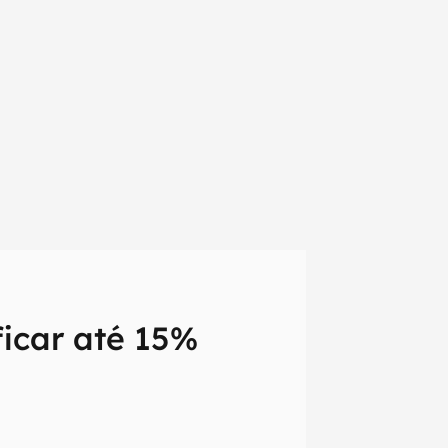
icar até 15%
em primeira