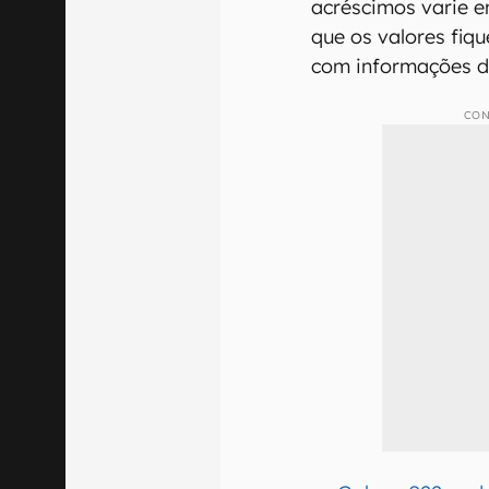
acréscimos varie e
que os valores fiq
com informações di
CON