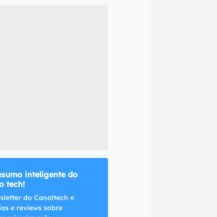
naltech.
esumo inteligente do
 tech!
sletter do Canaltech e
ias e reviews sobre