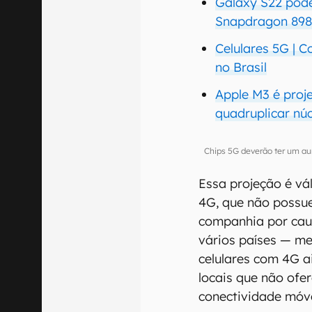
Galaxy S22 pode
Snapdragon 89
Celulares 5G | 
no Brasil
Apple M3 é proj
quadruplicar nú
Chips 5G deverão ter um a
Essa projeção é vá
4G, que não possu
companhia por ca
vários países — m
celulares com 4G a
locais que não ofe
conectividade móve