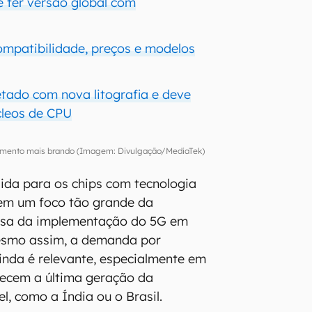
 ter versão global com
8
Compatibilidade, preços e modelos
etado com nova litografia e deve
cleos de CPU
umento mais brando (Imagem: Divulgação/MediaTek)
lida para os chips com tecnologia
em um foco tão grande da
usa da implementação do 5G em
esmo assim, a demanda por
inda é relevante, especialmente em
recem a última geração da
l, como a Índia ou o Brasil.