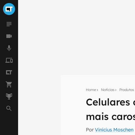
Home
Notícias
Produtos
Seu res
Celulares
Assine a newsle
mão.
mais caro
E-mail
Por
Vinícius Moschen