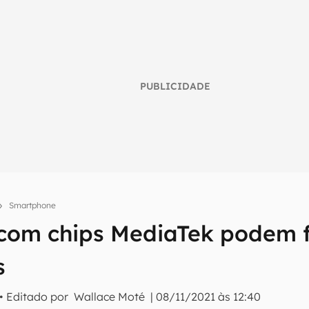
PUBLICIDADE
Smartphone
umo inteligente do mundo tech!
 com chips MediaTek podem f
tter do Canaltech e receba notícias e reviews sobre tecnologia 
s
• Editado por
Wallace Moté
|
08/11/2021 às 12:40