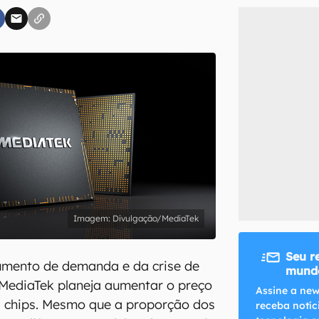
inscreva-se
li, aceito e concordo com os
Termos de Uso e Política de Privacidade do Ca
Divulgação/MediaTek
Seu r
umento de demanda e da crise de
mundo
 MediaTek planeja aumentar o preço
Assine a new
s chips. Mesmo que a proporção dos
receba notíc