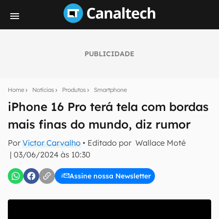
PUBLICIDADE
Seu resumo inteligente do mundo tech!
Assine a newsletter do Canaltech e receba
Home
Notícias
Produtos
Smartphone
notícias e reviews sobre tecnologia em primeira
mão.
iPhone 16 Pro terá tela com bordas
mais finas do mundo, diz rumor
E-mail
Por
Victor Carvalho
• Editado por
Wallace Moté
|
03/06/2024 às 10:30
inscreva-se
Assine nossa Newsletter
Confirmo que li, aceito e concordo com os
Termos de
Uso e Política de Privacidade do Canaltech.