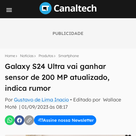
PUBLICIDADE
Seu resumo inteligente do mundo tech!
Assine a newsletter do Canaltech e receba
Home
Notícias
Produtos
Smartphone
notícias e reviews sobre tecnologia em primeira
mão.
Galaxy S24 Ultra vai ganhar
sensor de 200 MP atualizado,
E-mail
indica rumor
Por
Gustavo de Lima Inacio
• Editado por
Wallace
inscreva-se
Moté
|
01/09/2023 às 08:17
Assine nossa Newsletter
Confirmo que li, aceito e concordo com os
Termos de
Uso e Política de Privacidade do Canaltech.