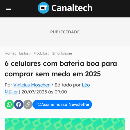
PUBLICIDADE
Seu resumo inteligente do mundo tech!
Assine a newsletter do Canaltech e receba
Home
Listas
Produtos
Smartphone
notícias e reviews sobre tecnologia em primeira
mão.
6 celulares com bateria boa para
comprar sem medo em 2025
E-mail
Por
Vinícius Moschen
• Editado por
Léo
Müller
|
20/07/2025 às 09:00
inscreva-se
Assine nossa Newsletter
Confirmo que li, aceito e concordo com os
Termos de
Uso e Política de Privacidade do Canaltech.