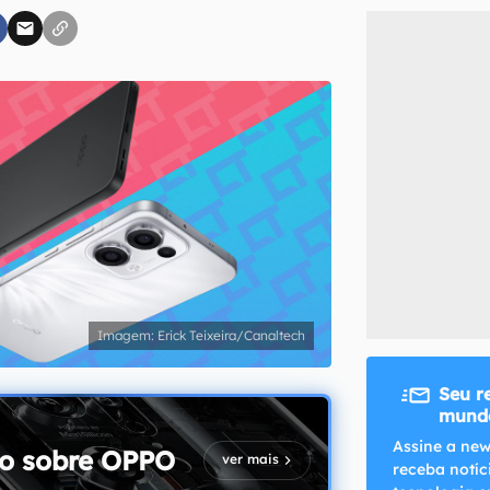
inscreva-se
li, aceito e concordo com os
Termos de Uso e Política de Privacidade do Ca
Erick Teixeira/Canaltech
Seu r
mundo
Assine a new
o sobre
OPPO
ver mais
receba notíc