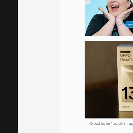
00:00
/
04:52
O padrão de "tecido enru