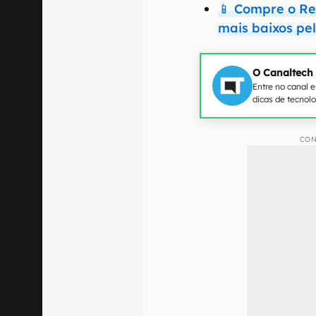
📱 Compre o Re
mais baixos pe
O Canaltech
Entre no canal 
dicas de tecnol
CON