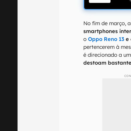
No fim de março, 
smartphones inte
o
Oppo Reno 13
e
pertencerem à mes
é direcionado a um
destoam bastant
CON