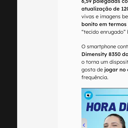
6,59 polegadas c
atualização de 12
vivas e imagens be
bonito em termos
“tecido enrugado” 
O smartphone cont
Dimensity 8350 d
o torna um dispos
gosta de
jogar no
frequência.