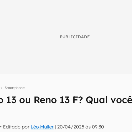
PUBLICIDADE
s
Smartphone
 13 ou Reno 13 F? Qual voc
umo inteligente do mundo tech!
tter do Canaltech e receba notícias e reviews sobre tecnologia 
• Editado por
Léo Müller
|
20/04/2025 às 09:30