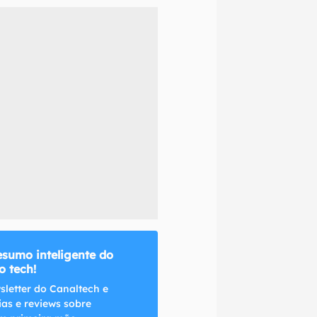
naltech.
esumo inteligente do
 tech!
sletter do Canaltech e
ias e reviews sobre