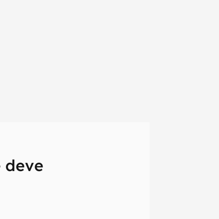
ê deve
em primeira