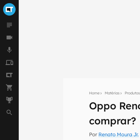
Home
Matérias
Produto
Oppo Reno
Seu res
comprar?
Assine a newsle
mão.
Por
Renato Moura Jr.