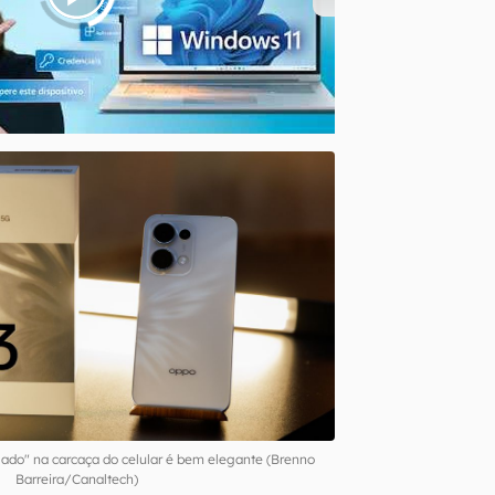
gado" na carcaça do celular é bem elegante (Brenno
Barreira/Canaltech)