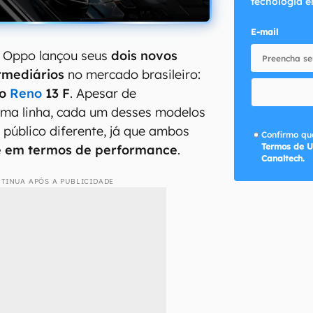
tecnologia e
E-mail
a Oppo lançou seus
dois novos
rmediários
no mercado brasileiro:
 o
Reno
13 F
. Apesar de
ma linha, cada um desses modelos
 público diferente, já que ambos
Confirmo que
Termos de U
e em termos de performance
.
Canaltech.
TINUA APÓS A PUBLICIDADE