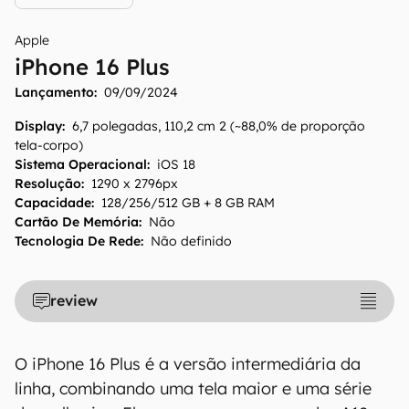
Apple
iPhone 16 Plus
Lançamento:
09/09/2024
Display
:
6,7 polegadas, 110,2 cm 2 (~88,0% de proporção
tela-corpo)
Sistema Operacional
:
iOS 18
Resolução
:
1290 x 2796px
Capacidade
:
128/256/512 GB + 8 GB RAM
Cartão De Memória
:
Não
Tecnologia De Rede
:
Não definido
O Canaltech mantém esforço constante para
review
encontrar e manter atualizadas as
informações presentes em nossas fichas
técnicas, porém tenha em mente que
O iPhone 16 Plus é a versão intermediária da
especificações e recursos podem variar entre
linha, combinando uma tela maior e uma série
regiões e países. Portanto, recomendamos