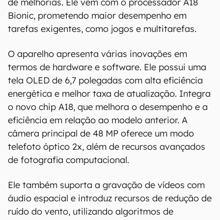
de melhorias. Ele vem com o processador A18
que você visite o site oficial do fabricante ou
Bionic, prometendo maior desempenho em
operadora que comercializa o produto para
tarefas exigentes, como jogos e multitarefas.
confirmar suas características detalhadas e
regionais.
O aparelho apresenta várias inovações em
Aviso legal: O Canaltech não se responsabiliza
termos de hardware e software. Ele possui uma
por quaisquer erros ou omissões, ou mesmo
tela OLED de 6,7 polegadas com alta eficiência
os resultados obtidos com o uso dessas
energética e melhor taxa de atualização. Integra
informações. As informações são fornecidas
o novo chip A18, que melhora o desempenho e a
"como estão", sem qualquer garantia de
eficiência em relação ao modelo anterior. A
precisão, detalhes, variações ou em relação
aos resultados obtidos com o uso dessas
câmera principal de 48 MP oferece um modo
informações.
telefoto óptico 2x, além de recursos avançados
de fotografia computacional.
Ele também suporta a gravação de vídeos com
áudio espacial e introduz recursos de redução de
ruído do vento, utilizando algoritmos de