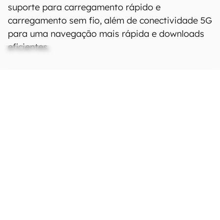
suporte para carregamento rápido e
carregamento sem fio, além de conectividade 5G
para uma navegação mais rápida e downloads
eficientes.
Ficha Técnica
As especificações e recursos podem variar
entre regiões e países.
Clique aqui para ver
mais.
Rede
Tecnologia
Não definido
Bandas 2G
GSM 850 / 900 / 1800 /