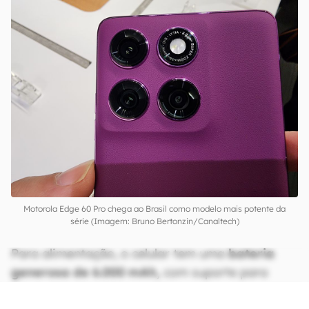
Motorola Edge 60 Pro chega ao Brasil como modelo mais potente da
série (Imagem: Bruno Bertonzin/Canaltech)
Para alimentação, o celular tem uma
bateria
generosa de 6.000 mAh,
com suporte para
carga rápida de 90 W no cabo, 15 W sem fio e 5