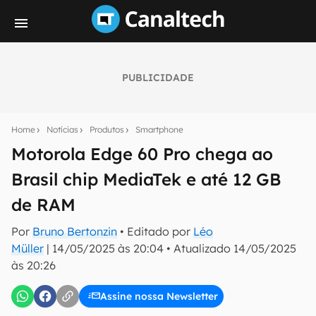
PUBLICIDADE
Seu resumo inteligente do mundo tech!
Assine a newsletter do Canaltech e receba
Home
Notícias
Produtos
Smartphone
notícias e reviews sobre tecnologia em primeira
mão.
Motorola Edge 60 Pro chega ao
Brasil chip MediaTek e até 12 GB
E-mail
de RAM
Por
Bruno Bertonzin
• Editado por
Léo
inscreva-se
Müller
|
14/05/2025 às 20:04
•
Atualizado
14/05/2025
às 20:26
Confirmo que li, aceito e concordo com os
Termos de
Uso e Política de Privacidade do Canaltech.
Assine nossa Newsletter