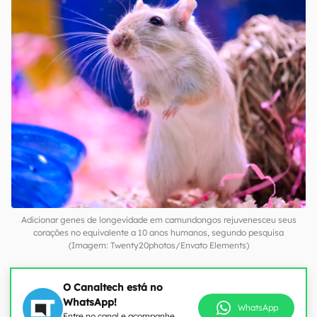
Adicionar genes de longevidade em camundongos rejuvenesceu seus
corações no equivalente a 10 anos humanos, segundo pesquisa
(Imagem: Twenty20photos/Envato Elements)
O Canaltech está no
WhatsApp!
WhatsApp
Entre no canal e acompanhe