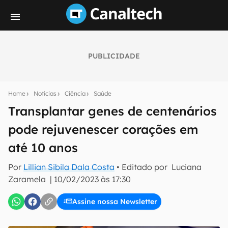
PUBLICIDADE
Seu resumo inteligente do mundo tech!
Assine a newsletter do Canaltech e receba
Home
Notícias
Ciência
Saúde
notícias e reviews sobre tecnologia em primeira
mão.
Transplantar genes de centenários
pode rejuvenescer corações em
E-mail
até 10 anos
Por
Lillian Sibila Dala Costa
• Editado por
Luciana
inscreva-se
Zaramela
|
10/02/2023 às 17:30
Assine nossa Newsletter
Confirmo que li, aceito e concordo com os
Termos de
Uso e Política de Privacidade do Canaltech.