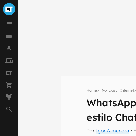
Home
Notícias
Internet
WhatsApp,
Seu res
estilo Ch
Assine a newsle
mão.
Por
Igor Almenara
• 