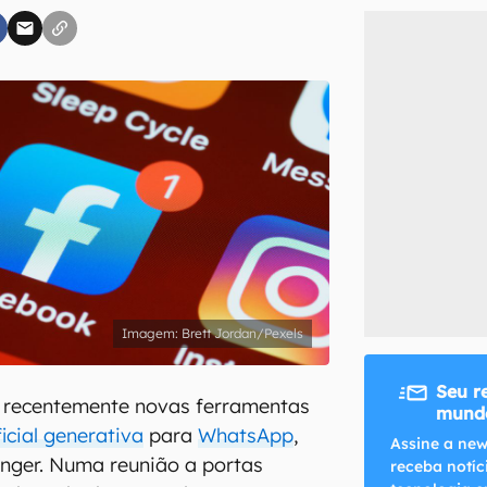
inscreva-se
li, aceito e concordo com os
Termos de Uso e Política de Privacidade do Ca
Brett Jordan/Pexels
Seu r
 recentemente novas ferramentas
mundo
ficial generativa
para
WhatsApp
,
Assine a new
nger. Numa reunião a portas
receba notíc