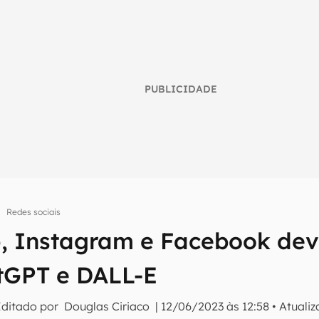
PUBLICIDADE
Redes sociais
 Instagram e Facebook de
umo inteligente do mundo tech!
atGPT e DALL-E
tter do Canaltech e receba notícias e reviews sobre tecnologia 
Editado por
Douglas Ciriaco
|
12/06/2023 às 12:58
•
Atuali