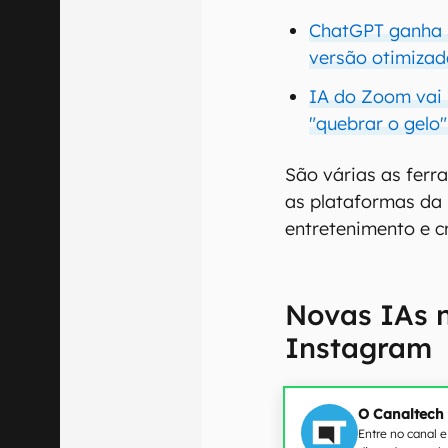
ChatGPT ganha s
versão otimizad
IA do Zoom vai 
"quebrar o gelo
São várias as ferr
as plataformas da 
entretenimento e c
Novas IAs 
Instagram
O Canaltech
Entre no canal 