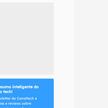
naltech.
esumo inteligente do
 tech!
sletter do Canaltech e
ias e reviews sobre