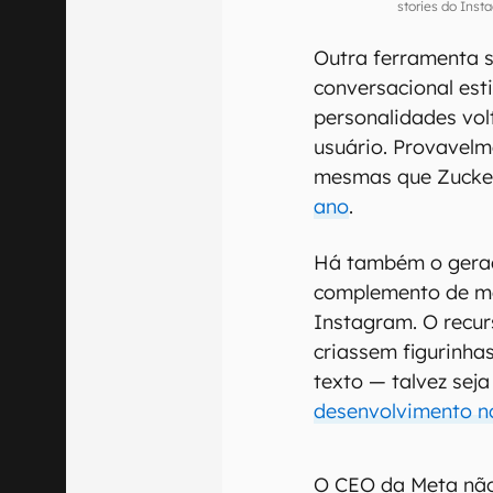
stories do Ins
Outra ferramenta s
conversacional est
personalidades vol
usuário. Provavelm
mesmas que Zuck
ano
.
Há também o gerad
complemento de m
Instagram. O recur
criassem figurinha
texto — talvez se
desenvolvimento n
O CEO da Meta não