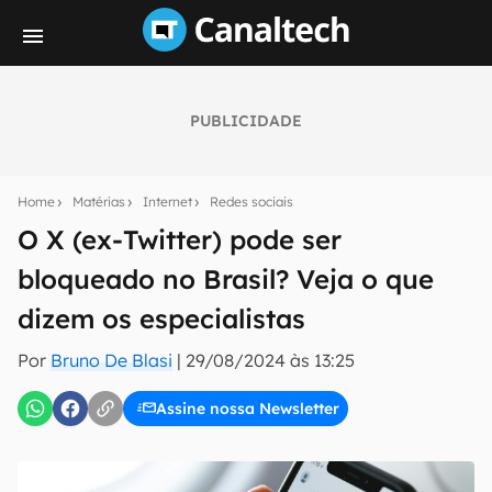
PUBLICIDADE
Seu resumo inteligente do mundo tech!
Assine a newsletter do Canaltech e receba
Home
Matérias
Internet
Redes sociais
notícias e reviews sobre tecnologia em primeira
mão.
O X (ex-Twitter) pode ser
bloqueado no Brasil? Veja o que
E-mail
dizem os especialistas
Por
Bruno De Blasi
|
29/08/2024 às 13:25
inscreva-se
Assine nossa Newsletter
Confirmo que li, aceito e concordo com os
Termos de
Uso e Política de Privacidade do Canaltech.