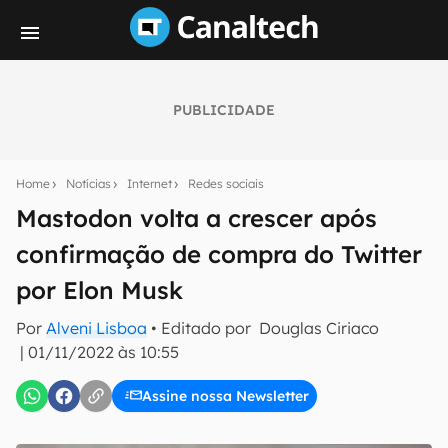
PUBLICIDADE
Seu resumo inteligente do mundo tech!
Assine a newsletter do Canaltech e receba
Home
Notícias
Internet
Redes sociais
notícias e reviews sobre tecnologia em primeira
mão.
Mastodon volta a crescer após
confirmação de compra do Twitter
E-mail
por Elon Musk
Por
Alveni Lisboa
• Editado por
Douglas Ciriaco
inscreva-se
|
01/11/2022 às 10:55
Assine nossa Newsletter
Confirmo que li, aceito e concordo com os
Termos de
Uso e Política de Privacidade do Canaltech.