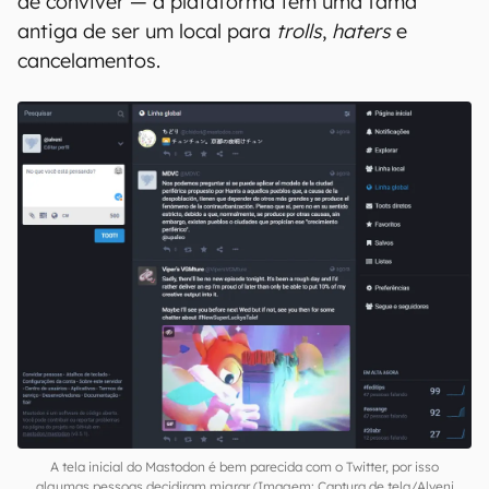
de conviver — a plataforma tem uma fama
antiga de ser um local para
trolls
,
haters
e
cancelamentos.
A tela inicial do Mastodon é bem parecida com o Twitter, por isso
algumas pessoas decidiram migrar (Imagem: Captura de tela/Alveni