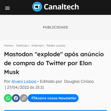
PUBLICIDADE
Seu resumo inteligente do mundo tech!
Assine a newsletter do Canaltech e receba
Home
Notícias
Internet
Redes sociais
notícias e reviews sobre tecnologia em primeira
mão.
Mastodon "explode" após anúncio
de compra do Twitter por Elon
E-mail
Musk
Por
Alveni Lisboa
• Editado por
Douglas Ciriaco
inscreva-se
|
27/04/2022 às 15:11
Assine nossa Newsletter
Confirmo que li, aceito e concordo com os
Termos de
Uso e Política de Privacidade do Canaltech.