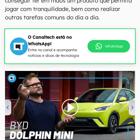
conseguir ter em mãos um produto que permita
jogar com tranquilidade, bem como realizar
outras tarefas comuns do dia a dia.
O Canaltech está no
WhatsApp!
WhatsApp
Entre no canal e acompanhe
notícias e dicas de tecnologia
00:00
/
04:07