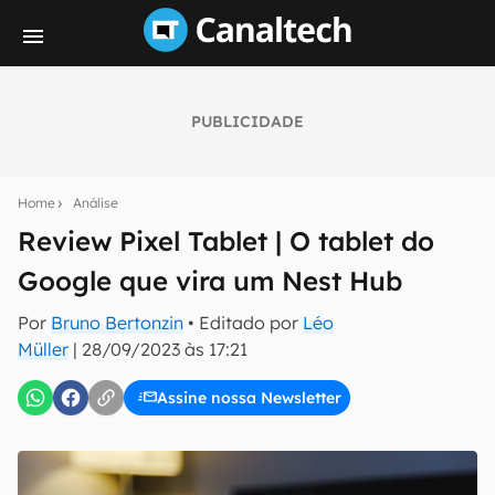
PUBLICIDADE
Seu resumo inteligente do mundo tech!
Assine a newsletter do Canaltech e receba
Home
Análise
notícias e reviews sobre tecnologia em primeira
mão.
Review Pixel Tablet | O tablet do
Google que vira um Nest Hub
E-mail
Por
Bruno Bertonzin
• Editado por
Léo
Müller
|
28/09/2023 às 17:21
inscreva-se
Assine nossa Newsletter
Confirmo que li, aceito e concordo com os
Termos de
Uso e Política de Privacidade do Canaltech.