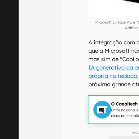
Microsoft Surface Pro é "
Artific
A integração com a
que a Microsoft nã
mas sim de "Copilo
IA generativa da 
própria no teclado
próxima grande at
O Canaltech
Entre no canal 
dicas de tecnol
CON