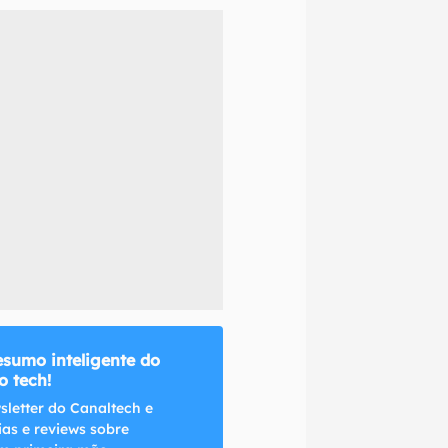
naltech.
esumo inteligente do
 tech!
sletter do Canaltech e
ias e reviews sobre