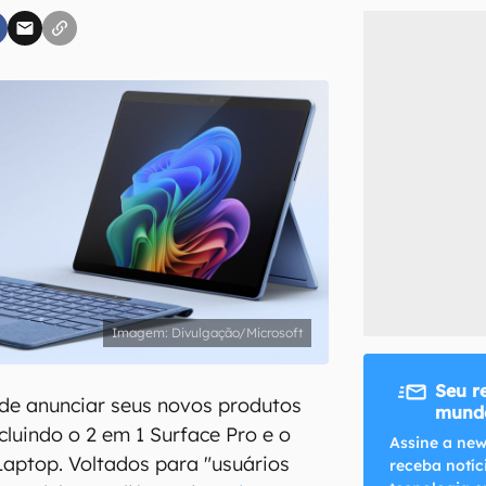
inscreva-se
li, aceito e concordo com os
Termos de Uso e Política de Privacidade do Ca
Divulgação/Microsoft
Seu r
de anunciar seus novos produtos
mundo
ncluindo o 2 em 1 Surface Pro e o
Assine a new
aptop. Voltados para "usuários
receba notíc