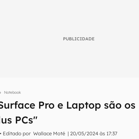
PUBLICIDADE
Notebook
Surface Pro e Laptop são os
umo inteligente do mundo tech!
lus PCs"
tter do Canaltech e receba notícias e reviews sobre tecnologia 
• Editado por
Wallace Moté
|
20/05/2024 às 17:37