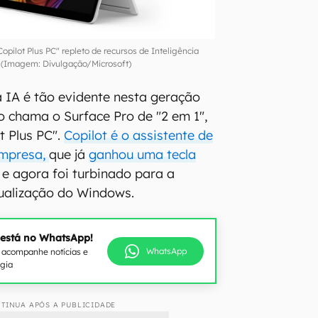
Copilot Plus PC" repleto de recursos de Inteligência
al (Imagem: Divulgação/Microsoft)
 IA é tão evidente nesta geração
o chama o Surface Pro de "2 em 1",
t Plus PC".
Copilot é o assistente de
empresa,
que já
ganhou uma tecla
, e agora foi turbinado para a
ualização do Windows.
 está no WhatsApp!
WhatsApp
e acompanhe notícias e
ogia
TINUA APÓS A PUBLICIDADE