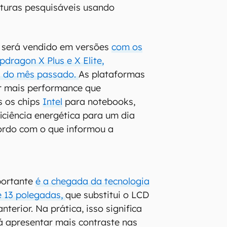
turas pesquisáveis usando
" será vendido em versões
com os
dragon X Plus e X Elite,
al do mês passado.
As plataformas
 mais performance que
s os chips
Intel
para notebooks,
ficiência energética para um dia
ordo com o que informou a
portante
é a chegada da tecnologia
e 13 polegadas,
que substitui o LCD
terior. Na prática, isso significa
á apresentar mais contraste nas