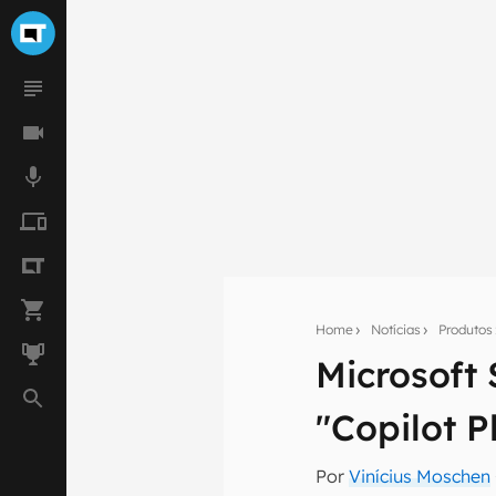
Home
Notícias
Produtos
Microsoft 
Seu res
"Copilot P
Assine a newsle
mão.
Por
Vinícius Moschen