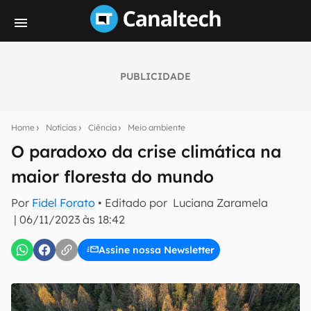
PUBLICIDADE
Seu resumo inteligente do mundo tech!
Assine a newsletter do Canaltech e receba
Home
Notícias
Ciência
Meio ambiente
notícias e reviews sobre tecnologia em primeira
mão.
O paradoxo da crise climática na
maior floresta do mundo
E-mail
Por
Fidel Forato
• Editado por
Luciana Zaramela
|
06/11/2023 às 18:42
inscreva-se
Assine nossa Newsletter
Confirmo que li, aceito e concordo com os
Termos de
Uso e Política de Privacidade do Canaltech.