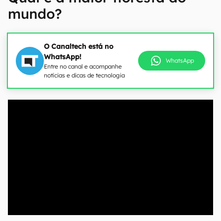
mundo?
O Canaltech está no
WhatsApp!
WhatsApp
Entre no canal e acompanhe
notícias e dicas de tecnologia
00:00
/
04:51