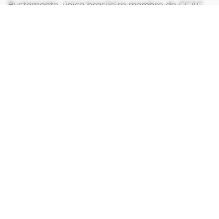
A pesquisadora Mercedes Bustamante, da
Universidade de Brasília (UnB), diz que impactos
da influência humana sobre o clima em uma
região se propagam a outras em função da
circulação atmosférica e oceânica. “Não atuar
para reverter as causas da mudança climática e
reduzir seus impactos é uma escolha que implica
em prejuízos substanciais para nossa economia
e para a segurança da população”, acrescenta
Bustamante, única brasileira membro do CCAG.
CONTINUA APÓS A PUBLICIDADE