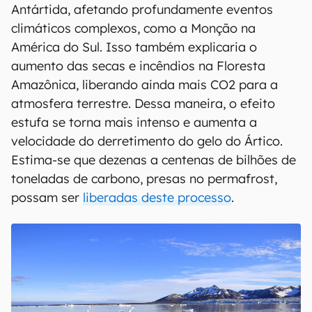
— a qual, segundo o relatório, há o suficiente
para elevar o nível global dos oceanos em até 7,5
metros. O Ártico é uma peça fundamental para o
controle da temperatura da Terra e, ao liberar
tanta água doce e fria no Atlântico Norte,
provoca uma diminuição na circulação do
oceano.
Com isto, os impactos se estendem até a
Antártida, afetando profundamente eventos
climáticos complexos, como a Monção na
América do Sul. Isso também explicaria o
aumento das secas e incêndios na Floresta
Amazônica, liberando ainda mais CO2 para a
atmosfera terrestre. Dessa maneira, o efeito
estufa se torna mais intenso e aumenta a
velocidade do derretimento do gelo do Ártico.