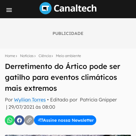
PUBLICIDADE
Seu resumo inteligente do mundo tech!
Assine a newsletter do Canaltech e receba
Home
Notícias
Ciência
Meio ambiente
notícias e reviews sobre tecnologia em primeira
mão.
Derretimento do Ártico pode ser
gatilho para eventos climáticos
E-mail
mais extremos
Por
Wyllian Torres
• Editado por
Patricia Gnipper
inscreva-se
|
29/07/2021 às 08:00
Assine nossa Newsletter
Confirmo que li, aceito e concordo com os
Termos de
Uso e Política de Privacidade do Canaltech.