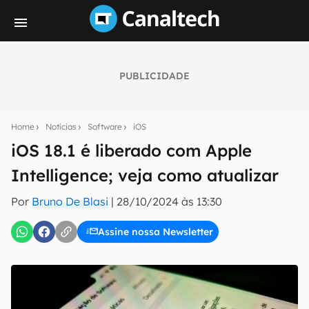
PUBLICIDADE
Seu resumo inteligente do mundo tech!
Assine a newsletter do Canaltech e receba
Home
Notícias
Software
iOS
notícias e reviews sobre tecnologia em primeira
mão.
iOS 18.1 é liberado com Apple
Intelligence; veja como atualizar
E-mail
Por
Bruno De Blasi
|
28/10/2024 às 13:30
Assine nossa Newsletter
inscreva-se
Confirmo que li, aceito e concordo com os
Termos de
Uso e Política de Privacidade do Canaltech.