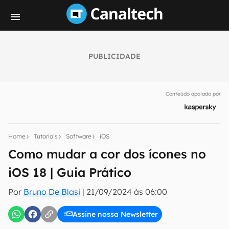
PUBLICIDADE
Seu resumo inteligente do mundo tech!
Assine a newsletter do Canaltech e receba
Conteúdo apoiado por
notícias e reviews sobre tecnologia em primeira
mão.
E-mail
Home
Tutoriais
Software
iOS
Como mudar a cor dos ícones no
iOS 18 | Guia Prático
inscreva-se
Por
Bruno De Blasi
|
21/09/2024 às 06:00
Confirmo que li, aceito e concordo com os
Termos de
Uso e Política de Privacidade do Canaltech.
Assine nossa Newsletter