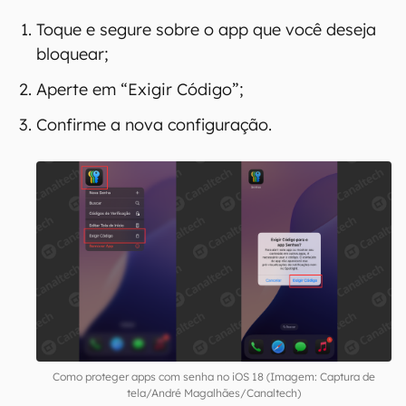
Toque e segure sobre o app que você deseja
bloquear;
Aperte em “Exigir Código”;
Confirme a nova configuração.
Como proteger apps com senha no iOS 18 (Imagem: Captura de
tela/André Magalhães/Canaltech)