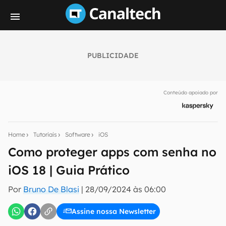
PUBLICIDADE
Seu resumo inteligente do mundo tech!
Assine a newsletter do Canaltech e receba
Conteúdo apoiado por
notícias e reviews sobre tecnologia em primeira
mão.
E-mail
Home
Tutoriais
Software
iOS
Como proteger apps com senha no
iOS 18 | Guia Prático
inscreva-se
Por
Bruno De Blasi
|
28/09/2024 às 06:00
Confirmo que li, aceito e concordo com os
Termos de
Uso e Política de Privacidade do Canaltech.
Assine nossa Newsletter