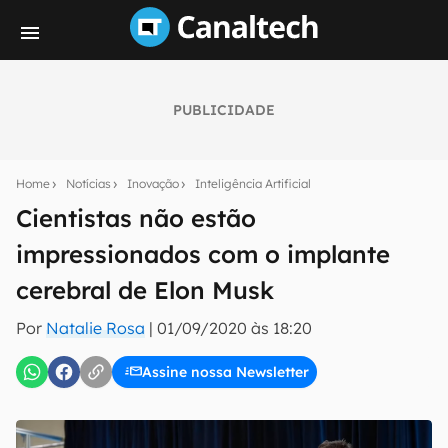
PUBLICIDADE
Seu resumo inteligente do mundo tech!
Assine a newsletter do Canaltech e receba
Home
Notícias
Inovação
Inteligência Artificial
notícias e reviews sobre tecnologia em primeira
mão.
Cientistas não estão
impressionados com o implante
E-mail
cerebral de Elon Musk
Por
Natalie Rosa
|
01/09/2020 às 18:20
inscreva-se
Assine nossa Newsletter
Confirmo que li, aceito e concordo com os
Termos de
Uso e Política de Privacidade do Canaltech.