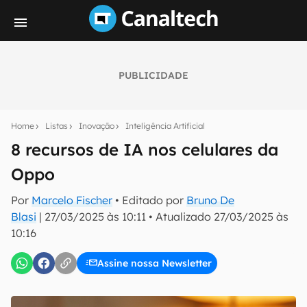
PUBLICIDADE
Seu resumo inteligente do mundo tech!
Assine a newsletter do Canaltech e receba
Home
Listas
Inovação
Inteligência Artificial
notícias e reviews sobre tecnologia em primeira
mão.
8 recursos de IA nos celulares da
Oppo
E-mail
Por
Marcelo Fischer
• Editado por
Bruno De
Blasi
|
27/03/2025 às 10:11
•
Atualizado
27/03/2025 às
10:16
inscreva-se
Assine nossa Newsletter
Confirmo que li, aceito e concordo com os
Termos de
Uso e Política de Privacidade do Canaltech.